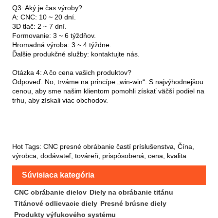
Q3: Aký je čas výroby?
A: CNC: 10 ~ 20 dní.
3D tlač: 2 ~ 7 dní.
Formovanie: 3 ~ 6 týždňov.
Hromadná výroba: 3 ~ 4 týždne.
Ďalšie produkčné služby: kontaktujte nás.
Otázka 4: A čo cena vašich produktov?
Odpoveď: No, trváme na princípe „win-win“. S najvýhodnejšou
cenou, aby sme našim klientom pomohli získať väčší podiel na
trhu, aby získali viac obchodov.
Hot Tags: CNC presné obrábanie častí príslušenstva, Čína,
výrobca, dodávateľ, továreň, prispôsobená, cena, kvalita
Súvisiaca kategória
CNC obrábanie dielov
Diely na obrábanie titánu
Titánové odlievacie diely
Presné brúsne diely
Produkty výfukového systému