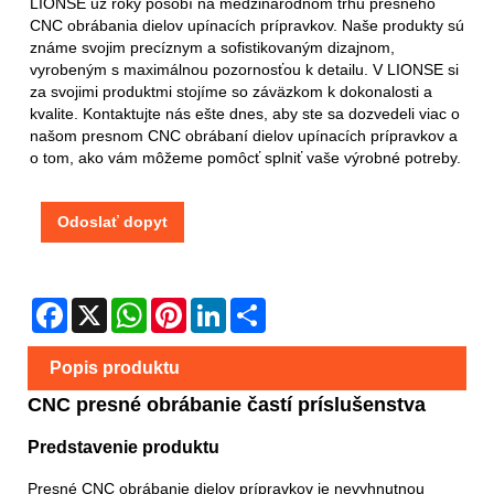
LIONSE už roky pôsobí na medzinárodnom trhu presného
CNC obrábania dielov upínacích prípravkov. Naše produkty sú
známe svojim precíznym a sofistikovaným dizajnom,
vyrobeným s maximálnou pozornosťou k detailu. V LIONSE si
za svojimi produktmi stojíme so záväzkom k dokonalosti a
kvalite. Kontaktujte nás ešte dnes, aby ste sa dozvedeli viac o
našom presnom CNC obrábaní dielov upínacích prípravkov a
o tom, ako vám môžeme pomôcť splniť vaše výrobné potreby.
Odoslať dopyt
Facebook
X
WhatsApp
Pinterest
LinkedIn
Share
Popis produktu
CNC presné obrábanie častí príslušenstva
Predstavenie produktu
Presné CNC obrábanie dielov prípravkov je nevyhnutnou