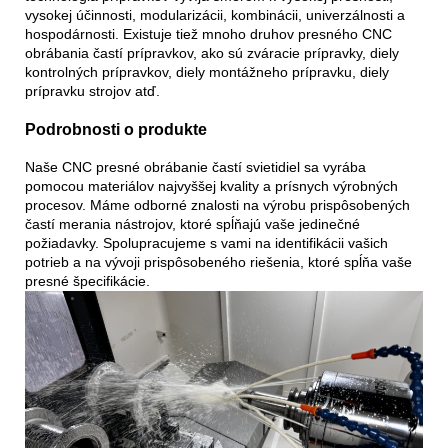
vysokej účinnosti, modularizácii, kombinácii, univerzálnosti a
hospodárnosti. Existuje tiež mnoho druhov presného CNC
obrábania častí prípravkov, ako sú zváracie prípravky, diely
kontrolných prípravkov, diely montážneho prípravku, diely
prípravku strojov atď.
Podrobnosti o produkte
Naše CNC presné obrábanie častí svietidiel sa vyrába
pomocou materiálov najvyššej kvality a prísnych výrobných
procesov. Máme odborné znalosti na výrobu prispôsobených
častí merania nástrojov, ktoré spĺňajú vaše jedinečné
požiadavky. Spolupracujeme s vami na identifikácii vašich
potrieb a na vývoji prispôsobeného riešenia, ktoré spĺňa vaše
presné špecifikácie.