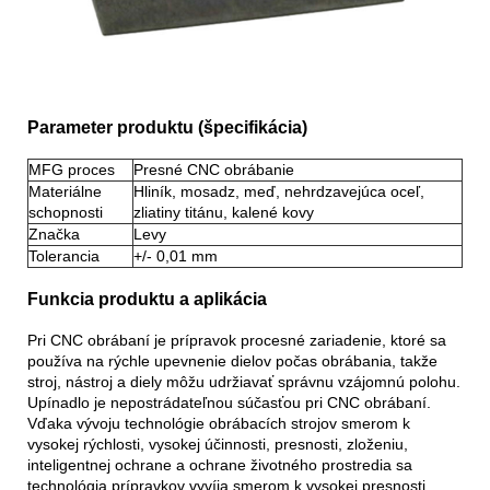
Parameter produktu (špecifikácia)
MFG proces
Presné CNC obrábanie
Materiálne
Hliník, mosadz, meď, nehrdzavejúca oceľ,
schopnosti
zliatiny titánu, kalené kovy
Značka
Levy
Tolerancia
+/- 0,01 mm
Funkcia produktu a aplikácia
Pri CNC obrábaní je prípravok procesné zariadenie, ktoré sa
používa na rýchle upevnenie dielov počas obrábania, takže
stroj, nástroj a diely môžu udržiavať správnu vzájomnú polohu.
Upínadlo je nepostrádateľnou súčasťou pri CNC obrábaní.
Vďaka vývoju technológie obrábacích strojov smerom k
vysokej rýchlosti, vysokej účinnosti, presnosti, zloženiu,
inteligentnej ochrane a ochrane životného prostredia sa
technológia prípravkov vyvíja smerom k vysokej presnosti,