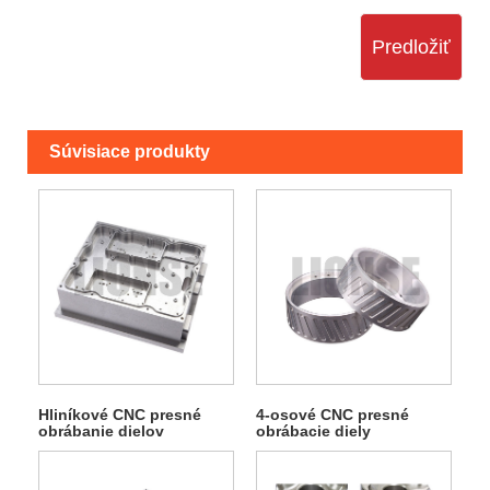
Predložiť
Súvisiace produkty
Hliníkové CNC presné
4-osové CNC presné
obrábanie dielov
obrábacie diely