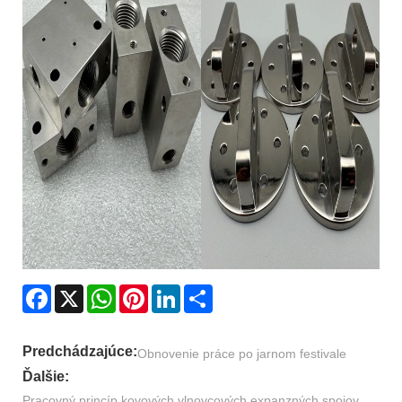
Facebook
X
WhatsApp
Pinterest
LinkedIn
Share
Predchádzajúce:
Obnovenie práce po jarnom festivale
Ďalšie:
Pracovný princíp kovových vlnovcových expanzných spojov